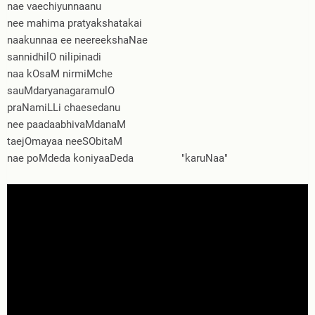
nae vaechiyunnaanu
nee mahima pratyakshatakai
naakunnaa ee neereekshaNae
sannidhilO nilipinadi
naa kOsaM nirmiMche
sauMdaryanagaramulO
praNamiLLi chaesedanu
nee paadaabhivaMdanaM
taejOmayaa neeSObitaM
nae poMdeda koniyaaDeda "karuNaa"