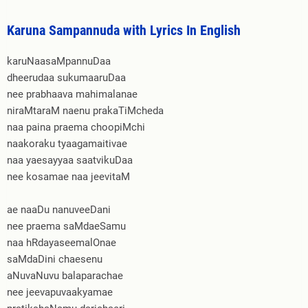
Karuna Sampannuda with Lyrics In English
karuNaasaMpannuDaa
dheerudaa sukumaaruDaa
nee prabhaava mahimalanae
niraMtaraM naenu prakaTiMcheda
naa paina praema choopiMchi
naakoraku tyaagamaitivae
naa yaesayyaa saatvikuDaa
nee kosamae naa jeevitaM
ae naaDu nanuveeDani
nee praema saMdaeSamu
naa hRdayaseemalOnae
saMdaDini chaesenu
aNuvaNuvu balaparachae
nee jeevapuvaakyamae