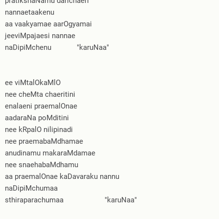
pratikshaNamu darichaeri
nannaetaakenu
aa vaakyamae aarOgyamai
jeeviMpajaesi nannae
naDipiMchenu "karuNaa"
ee viMtalOkaMlO
nee cheMta chaeritini
enalaeni praemalOnae
aadaraNa poMditini
nee kRpalO nilipinadi
nee praemabaMdhamae
anudinamu makaraMdamae
nee snaehabaMdhamu
aa praemalOnae kaDavaraku nannu
naDipiMchumaa
sthiraparachumaa "karuNaa"