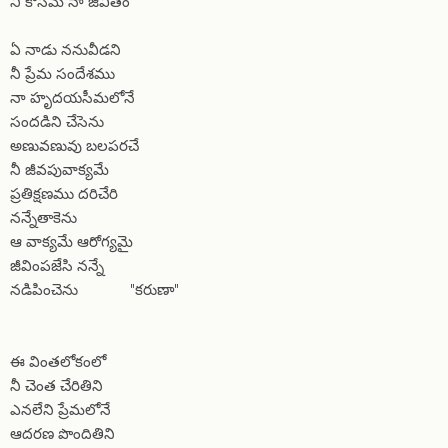
నీ కొసమే నా జీవితం
ఏ నాడు ననువీడని
నీ ప్రేమ సందేశము
నా హృదయసీమలోనే
సందడిని చేసెను
అణువణువు బలపరచే
నీ జీవపువాక్యమే
ప్రతిక్షణము దరిచేరి
నన్నేతాకెను
ఆ వాక్యమే ఆరోగ్యమై
జీవింపజేసి నన్నే
నడిపించెను "కరుణా"
ఈ వింతలోకంలో
నీ చెంత చేరితిని
ఎనలేని ప్రేమలోనే
ఆదరణ పొందితిని