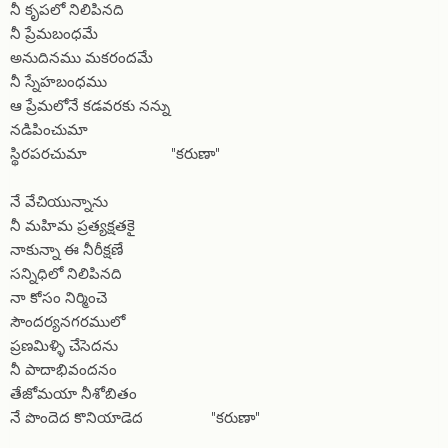
నీ కృపలో నిలిపినది
నీ ప్రేమబంధమే
అనుదినము మకరందమే
నీ స్నేహబంధము
ఆ ప్రేమలోనే కడవరకు నన్ను
నడిపించుమా
స్థిరపరచుమా "కరుణా"
నే వేచియున్నాను
నీ మహిమ ప్రత్యక్షతకై
నాకున్నా ఈ నీరీక్షణే
సన్నిధిలో నిలిపినది
నా కోసం నిర్మించె
సౌందర్యనగరములో
ప్రణమిళ్ళి చేసెదను
నీ పాదాభివందనం
తేజోమయా నీశోబితం
నే పొందెద కొనియాడెద "కరుణా"