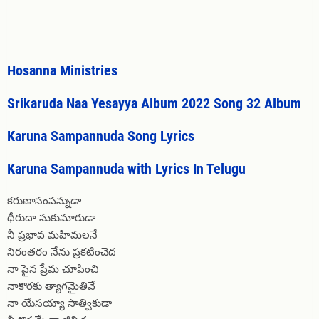
Hosanna Ministries
Srikaruda Naa Yesayya Album 2022 Song 32 Album
Karuna Sampannuda Song Lyrics
Karuna Sampannuda with Lyrics In Telugu
కరుణాసంపన్నుడా
ధీరుదా సుకుమారుడా
నీ ప్రభావ మహిమలనే
నిరంతరం నేను ప్రకటించెద
నా పైన ప్రేమ చూపించి
నాకొరకు త్యాగమైతివే
నా యేసయ్యా సాత్వికుడా