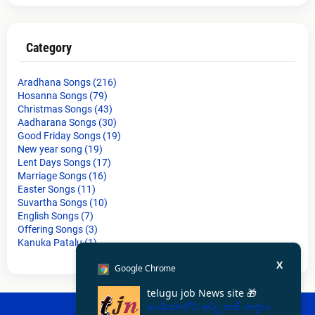
Category
Aradhana Songs
(216)
Hosanna Songs
(79)
Christmas Songs
(43)
Aadharana Songs
(30)
Good Friday Songs
(19)
New year song
(19)
Lent Days Songs
(17)
Marriage Songs
(16)
Easter Songs
(11)
Suvartha Songs
(10)
English Songs
(7)
Offering Songs
(3)
Kanuka Patalu
(1)
X
Google Chrome
telugu job News site 🎁
ఇండియాలోని అన్ని జాబ్ వార్తలు