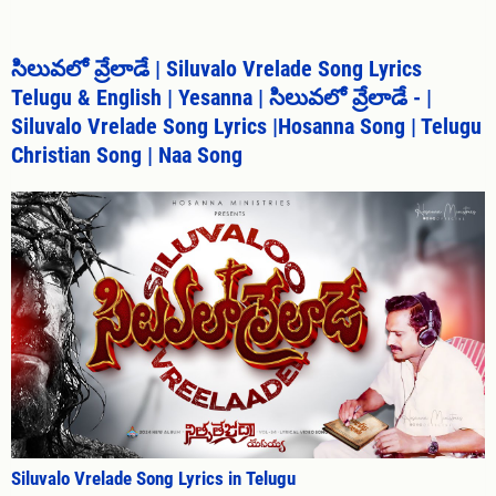
సిలువలో వ్రేలాడే | Siluvalo Vrelade Song Lyrics
Telugu & English | Yesanna | సిలువలో వ్రేలాడే - |
Siluvalo Vrelade Song Lyrics |Hosanna Song | Telugu
Christian Song | Naa Song
Siluvalo Vrelade Song Lyrics in Telugu