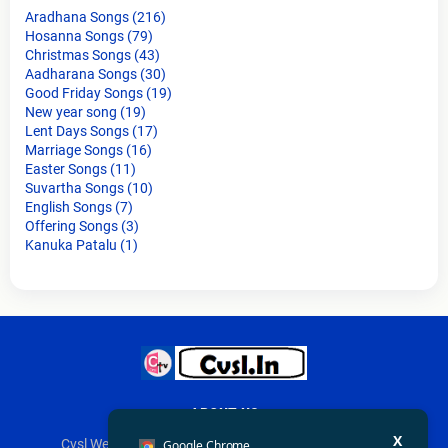
Aradhana Songs
(216)
Hosanna Songs
(79)
Christmas Songs
(43)
Aadharana Songs
(30)
Good Friday Songs
(19)
New year song
(19)
Lent Days Songs
(17)
Marriage Songs
(16)
Easter Songs
(11)
Suvartha Songs
(10)
English Songs
(7)
Offering Songs
(3)
Kanuka Patalu
(1)
ABOUT US
X
Cvsl Wesbsite is Simply Telugu Christian Song Lyrics .
Google Chrome