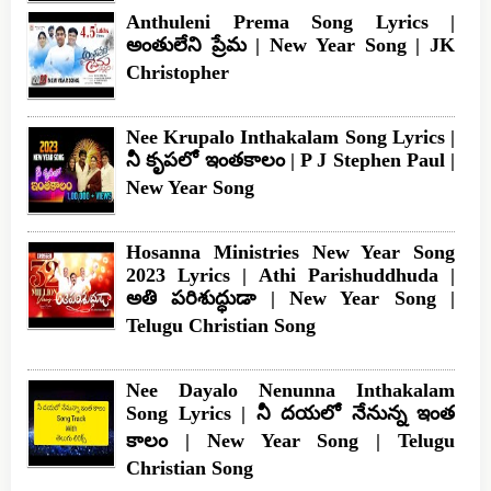
Anthuleni Prema Song Lyrics |
అంతులేని ప్రేమ | New Year Song | JK
Christopher
Nee Krupalo Inthakalam Song Lyrics |
నీ కృపలో ఇంతకాలం | P J Stephen Paul |
New Year Song
Hosanna Ministries New Year Song
2023 Lyrics | Athi Parishuddhuda |
అతి పరిశుద్ధుడా | New Year Song |
Telugu Christian Song
Nee Dayalo Nenunna Inthakalam
Song Lyrics | నీ దయలో నేనున్న ఇంత
కాలం | New Year Song | Telugu
Christian Song