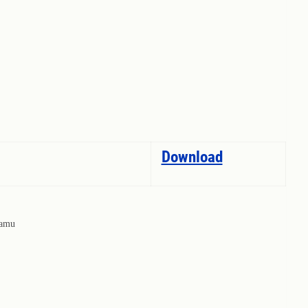
Download
damu