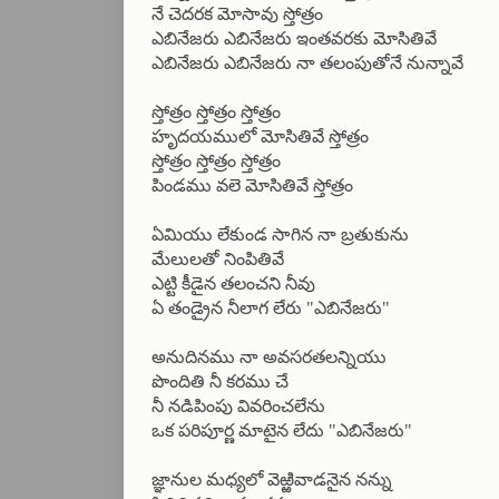
నే చెదరక మోసావు స్తోత్రం
ఎబినేజరు ఎబినేజరు ఇంతవరకు మోసితివే
ఎబినేజరు ఎబినేజరు నా తలంపుతోనే నున్నావే
స్తోత్రం స్తోత్రం స్తోత్రం
హృదయములో మోసితివే స్తోత్రం
స్తోత్రం స్తోత్రం స్తోత్రం
పిండము వలె మోసితివే స్తోత్రం
ఏమియు లేకుండ సాగిన నా బ్రతుకును
మేలులతో నింపితివే
ఎట్టి కీడైన తలంచని నీవు
ఏ తండ్రైన నీలాగ లేరు "ఎబినేజరు"
అనుదినము నా అవసరతలన్నియు
పొందితి నీ కరము చే
నీ నడిపింపు వివరించలేను
ఒక పరిపూర్ణ మాటైన లేదు "ఎబినేజరు"
జ్ఞానుల మధ్యలో వెఱ్ఱివాడనైన నన్ను