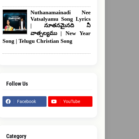
Nuthanamainadi Nee
Vatsalyamu Song Lyrics
| నూతనమైనది నీ
వాత్సల్యము | New Year
Song | Telugu Christian Song
Follow Us
Facebook
YouTube
Category