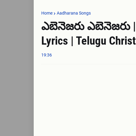
Home
Aadharana Songs
ఎబెనెజరు ఎబెనెజరు |
Lyrics | Telugu Chris
19:36