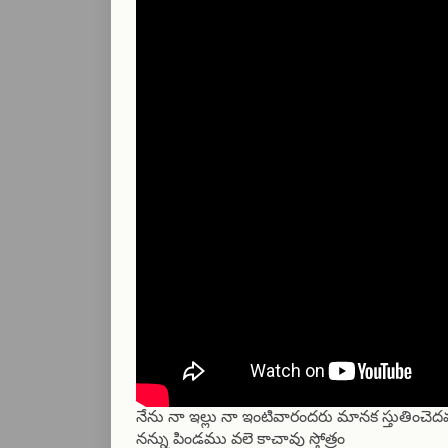
నేను నా ఇల్లు నా ఇంటివారందరు మానక స్తుతించె
నన్ను పిండము వలె కాచావు స్తోత్రం