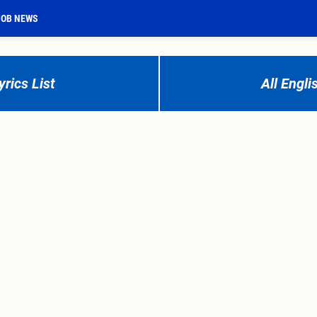
JOB NEWS
rics List
All Engli