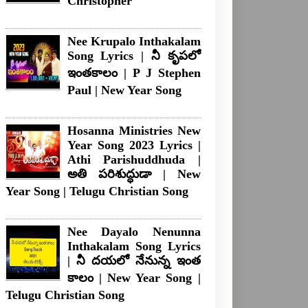
Christopher
Nee Krupalo Inthakalam
Song Lyrics | నీ కృపలో
ఇంతకాలం | P J Stephen
Paul | New Year Song
Hosanna Ministries New
Year Song 2023 Lyrics |
Athi Parishuddhuda |
అతి పరిశుద్ధుడా | New
Year Song | Telugu Christian Song
Nee Dayalo Nenunna
Inthakalam Song Lyrics
| నీ దయలో నేనున్న ఇంత
కాలం | New Year Song |
Telugu Christian Song