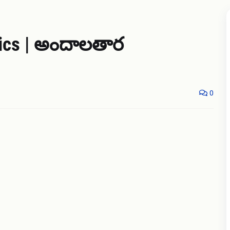
rics | అందాలతార
0