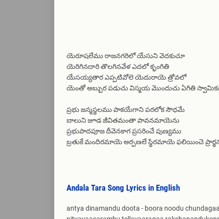
యెరూషలేము రాజనగరిలో యేసుని వెదకుచూ
యెరిగినదారి తొలగినవేళ ఎదలో కృంగితి
యేసయ్యతార ఎప్పటివోలె యెదురాయె త్రోవలో
యెంతో అబ్బుర పడుచు విస్మయ మొందుచు ఏగితి స్వామిక
ప్రభు జన్మస్థలము పాకయేగాని పరలోక సౌధమే
బాలుని జూడ జీవితమంతా పావనమాయెను
ప్రభుపాదపూజ దీవెనకాగ ప్రసరించే పుణ్యము
బ్రతుకే మందిరమాయె అర్పణలే స్థిరమాయె ఫలియించె ప్రార్
Andala Tara Song Lyrics in English
antya dinamandu doota - boora noodu chundaga