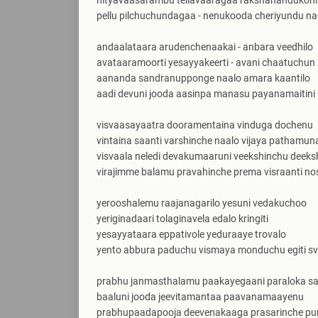
nityavaasarambu tellavaaragaa rakshanandukon
pellu pilchuchundagaa - nenukooda cheriyundu n
andaalataara arudenchenaakai - anbara veedhilo
avataaramoorti yesayyakeerti - avani chaatuchun
aananda sandranupponge naalo amara kaantilo
aadi devuni jooda aasinpa manasu payanamaitini 
visvaasayaatra dooramentaina vinduga dochenu
vintaina saanti varshinche naalo vijaya pathamun
visvaala neledi devakumaaruni veekshinchu deeks
virajimme balamu pravahinche prema visraanti n
yerooshalemu raajanagarilo yesuni vedakuchoo
yeriginadaari tolaginavela edalo kringiti
yesayyataara eppativole yeduraaye trovalo
yento abbura paduchu vismaya monduchu egiti s
prabhu janmasthalamu paakayegaani paraloka 
baaluni jooda jeevitamantaa paavanamaayenu
prabhupaadapooja deevenakaaga prasarinche p