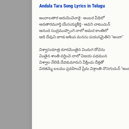
Andala Tara Song Lyrics in Telugu
అందాలతార అరుదెంచెనాకై - అంబర వీధిలో
అవతారమూర్తి యేసయ్యకీర్తి - అవని చాటుచున్
ఆనంద సంద్రముప్పొంగె నాలో అమర కాంతిలో
ఆది దేవుని జూడ ఆశింప మనసు పయనమైతిని "అందా"
విశ్వాసయాత్ర దూరమెంతైన విందుగ దోచెను
వింతైన శాంతి వర్షించె నాలో విజయ పథమున
విశ్వాల నేలెడి దేవకుమారుని వీక్షించు దీక్షతో
విరజిమ్మె బలము ప్రవహించే ప్రేమ విశ్రాంతి నొసగుచున్ "అం