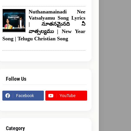
Nuthanamainadi Nee
Vatsalyamu Song Lyrics
| నూతనమైనది నీ
వాత్సల్యము | New Year
Song | Telugu Christian Song
Follow Us
Facebook
YouTube
Category