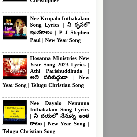
Christopher
Nee Krupalo Inthakalam
Song Lyrics | నీ కృపలో
ఇంతకాలం | P J Stephen
Paul | New Year Song
Hosanna Ministries New
Year Song 2023 Lyrics |
Athi Parishuddhuda |
అతి పరిశుద్ధుడా | New
Year Song | Telugu Christian Song
Nee Dayalo Nenunna
Inthakalam Song Lyrics
| నీ దయలో నేనున్న ఇంత
కాలం | New Year Song |
Telugu Christian Song