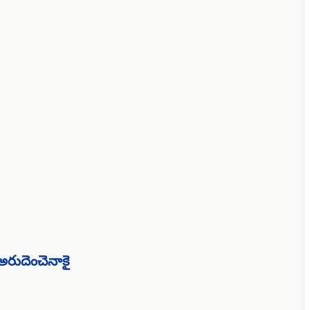
అరుదెంచెనాకై