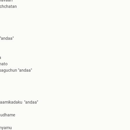
navaari
achchatan
"andaa"
a
hato
osaguchun "andaa"
vaamikadaku "andaa"
saudhame
unyamu