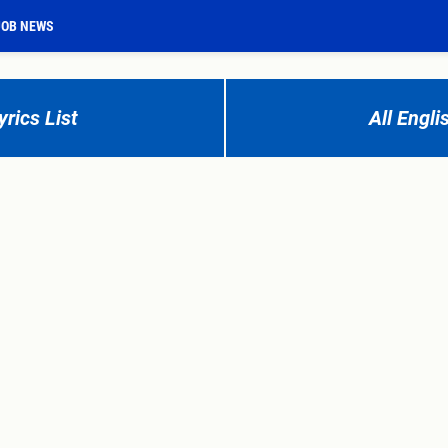
JOB NEWS
rics List
All Engli