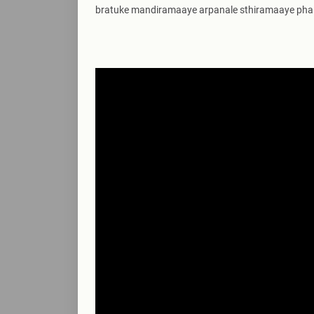
bratuke mandiramaaye arpanale sthiramaaye phal